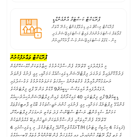
ޕްރޮޑަކްޓް ކަސްޓަމް އާރްއެންޑްޑީ
ޕްރޮޑަކްޓް ރިސާޗް އަދި ޑިވެލޮޕްމަންޓް ހިމެނޭ ގޮތަށް
ގްލޯބަލް ކަސްޓަމަރުންނަށް ލައިޓް ކަސްޓަމައިޒޭޝަން އަދި
އިން - ޑެޕްތް ކަސްޓަމައިޒޭޝަން ވެސް ފޯރުކޮށްދިނުން
ޕްރޮޑަކްޓް ތަޢާރަފްކުރުން
މި އުފެއްދުމަކީ ގޭތެރޭގެ ފެން ސާފުކުރުމުގެ ނިޒާމުތަކަށް ހާއްސަކޮށްގެން
ފަރުމާކޮށްފައިވާ ވަރުގަދަ ފިލްޓްރޭޝަން ޑިވައިސްއެއް ކަމަށާއި، މިއީ ފެނުގެ ފެންވަރު
ރަނގަޅުކޮށް އާއިލާގެ މެމްބަރުންގެ ސިއްހަތު ކަށަވަރުކުރުމުގެ މަގުސަދުގައި
އުފައްދާފައިވާ އެއިވަކްސް ސީބީއެޗް9 މޮޑެލް ވަން ވޭ ޕްރީ ފިލްޓަރެކެވެ.
ޑީބީއެޗް9 ޕްރީ ފިލްޓަރަކީ 40 މައިކްރޯންގެ ފައިން ފިލްޓްރޭޝަން އެކިއުރެސީއެއް
ގެންގުޅޭ ފިލްޓަރެއް ކަމަށާއި، މިއީ ފެނުގައި ހުންނަ ނަޖިސްތަކުގެ ބޮޑެތި ޕާރޓިކަލްތައް
ކަމަށްވާ ސެޑިމެންޓް، ރަސްޓް ސްޓޭންސް ފަދަ ތަކެތި ރަނގަޅަށް ފިލްޓަރކޮށް،
ގޭތެރޭގެ ފެން ހޮޅިތަކާއި ފެން ސާމާނުތަކަށް ނަޖިހުން ލިބޭ ގެއްލުންތަކުން
ރައްކާތެރިކޮށްދޭ ފިލްޓަރެކެވެ. މި ޑިވައިސްގައި 4T/H (ގަޑިއަކު 4 ކިއުބިކް މީޓަރު)
ގެ މަތީ ފްލޯ ރޭޓެއް ހުންނައިރު، މިއީ އެއްފަހަރާ ފެން ބޭނުންކުރާ އެތައް ގޭބިސީއެއްގެ