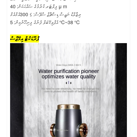
ފިލްޓަރ ކުރުމުގެ ޞައްޙަކަން: 40 μ m
ރިޒާވްޑް ނަޖިސް ޑިސްޗާޖް ސްޕޭސް: ≥ 300އެމްއެމް
އެޕްލިކޭބަލް ފެނުގެ ފިނިހޫނުމިން: 5 °C~38 °C
ޕްރޮޑަކްޓް އިމޭޖްސް