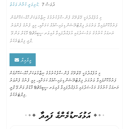
7 ދުވަސް
ޑެލިވަރީ ކުރާނެ ވަގުތު:
މި އުފެއްދުމަކީ ގޭތެރޭގެ ފެން ސާފުކުރުމުގެ ނިޒާމުތަކަށް ހާއްސަކޮށްގެން 
ފަރުމާކޮށްފައިވާ ވަރުގަދަ ފިލްޓްރޭޝަން ޑިވައިސްއެއް ކަމަށާއި، މިއީ ފެނުގެ ފެންވަރު 
ރަނގަޅު ކުރުމުގެ މަގުސަދުގައި އުފައްދާފައިވާ އެއިވަރ ސީބީއެޗް9 މޮޑެލް ވަން ވޭ 
ޕްރީ ފިލްޓަރެކެވެ.
އީމެއިލް
މި އުފެއްދުމަކީ ގޭތެރޭގެ ފެން ސާފުކުރުމުގެ ނިޒާމުތަކަށް ހާއްސަކޮށްގެން
ފަރުމާކޮށްފައިވާ ވަރުގަދަ ފިލްޓްރޭޝަން ޑިވައިސްއެއް ކަމަށާއި، މިއީ ފެނުގެ ފެންވަރު
ރަނގަޅު ކުރުމުގެ މަގުސަދުގައި އުފައްދާފައިވާ އެއިވަރ ސީބީއެޗް9 މޮޑެލް ވަން ވޭ ޕްރީ
ފިލްޓަރެކެވެ.
އަޅުގަނޑުމެންގެ ފައިދާ