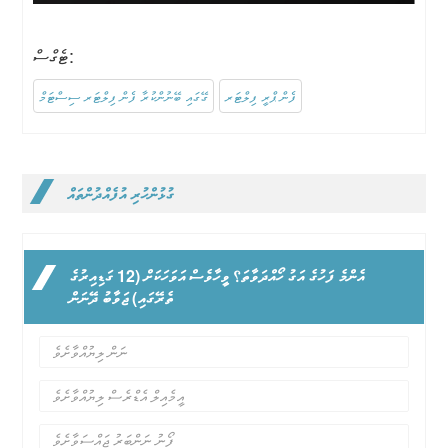
ޓެގްސް:
ފެން ޕްރީ ފިލްޓަރ
ގޭގައި ބޭނުންކުރާ ފެން ފިލްޓަރ ސިސްޓަމް
ގުޅުންހުރި އުފެއްދުންތައް
އެންމެ ފަހުގެ އަގު ހޯއްދަވާތަ؟ ވީހާވެސް އަވަހަކަށް (12 ގަޑިއިރުގެ
ތެރޭގައި) ޖަވާބު ދޭނަން