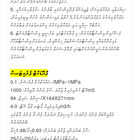
ހަމަޖެހުމާއެކު ބޭނުންކުރެވޭނެ ގޮތް ހެދުން.
5. ޞިއްޙަތާއި ރައްކާތެރިކަން: ޒެޖިއަންގް ޕްރޮވިންސްގައި ބޯފެނުގެ ސާފުތާހިރުކަމާއި
ރައްކާތެރިކަމުގެ އުފެއްދުންތަކަށް އެމް.އޭ ހެލްތު ލައިސަންސްގެ ރުހުން ލިބިފައިވުން،
ކަމާބެހޭ ސިއްޙީ އަދި ރައްކާތެރިކަމުގެ މިންގަނޑުތަކަށް ތަބާވެގެން.
6. ފަސޭހައިން އިންސްޓޯލްކުރުން: މި ޕްރޮޑަކްޓްގައި ތަފްސީލީ އިންސްޓޯލްމަންޓް
ޑައިގްރާމްތަކާއި އިންސްޓްރަކްޝަންތައް ހިމެނޭއިރު، ރަނގަޅަށް އިންސްޓޯލްކޮށް
ބޭނުންކުރުން ޔަގީންކުރުމަށްޓަކައި ޕްރޮފެޝަނަލް މުވައްޒަފުން އިންސްޓޯލްކުރުން
ރަނގަޅެވެ.
ޕްރޮޑަކްޓް ޕެރެމިޓަރސް
މަސައްކަތްކުރާ ޕްރެޝަރު: 0.1MPa~1MPa
ރޭޓް ކުރެވިފައިވާ ޖުމްލަ ސާފު ފެނުގެ ވޮލިއުމް: 1000m3
މެޝިންގެ ސައިޒް: 94X164X271mm
ޕިއުރިފައިޑް ވޯޓަރ ފްލޯ ރޭޓް: 4.0m3/h
އެޕްލިކޭބަލް ފެނުގެ ފެންވަރު: މުނިސިޕަލް ނަރުދަމާ ފެން ރޯ ފެނުގެ ގޮތުގައި
ބޭނުންކުރުން
ސާފު ބަރުދަނާއި ޖުމްލަ ބަރުދަން: 0.93ކިލޯ/1.48ކިލޯ
އިންސްޓޯލްމަންޓް ކެލިބަރ: ޑީއެން20/ޑީއެން25