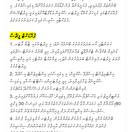
ބޭނުންތައް ފުއްދައިދީ، އެކަށީގެންވާ ފެން ފްލޯއެއް ކަށަވަރުކޮށްދޭ ޑިވައިސްއެކެވެ. މި
ޕްރޮޑަކްޓްގައި މެޑިކަލް ގްރޭޑް ފިލްޓަރ ސްކްރީން އެޑޮޕްޓްކޮށްފައިވަނީ ފިލްޓްރޭޝަން
އެފެކްޓާއި ސާވިސް ލައިފް ކަށަވަރުކުރުމަށެވެ.
ޕްރޮޑަކްޓް ފީޗާސް
1. ކަރަންޓާއި ކޯރ ބަދަލުކުރުމުގެ ބޭނުމެއް ނެތް: މި ފިލްޓަރުގައި ޓާބޯ ވޯޓަރ
ޑްރައިވް ބެކްވޮޝް ޓެކްނޮލޮޖީ ތައާރަފްކޮށްފައިވާއިރު، މިއީ ބޭރުގެ ކަރަންޓް ސަޕްލައި
ނުވަތަ ފިލްޓަރ އެލިމެންޓް ބަދަލުކުރަން ނުޖެހި، ތިމާވެއްޓާ ރައްޓެހި އަދި އިޤްތިޞާދީ
ފިލްޓަރެކެވެ.
2. އިންޓެލިޖެންޓް ޑިސްޕްލޭ ސްކްރީން: މި ޑިވައިސްގައި އިންޓެލިޖެންޓް ޑިސްޕްލޭ
ސްކްރީނެއް ޖަހާފައިވާއިރު، މިއީ ފިލްޓަރިންގ ސްޓޭޓަސް އާއި ޑިވައިސް
މެއިންޓެނަންސް މޮނިޓަރ ކުރުމަށް ފަސޭހަކޮށްދޭ އެއްޗެކެވެ.
3. އެންޓިފްރީޒް އަދި އެކްސްޕްލޯޝަން ޕްރޫފް ޑިޒައިން: ޚާއްޞަކޮށް ފަރުމާކޮށްފައިވަނީ
80ކިލޯގްރާމް އާއި ހަމައަށް ގޮވާ ޕްރެޝަރުތަކަށް ކެތްކުރެވޭ އަދި މައިނަސް 30 ޑިގްރީ
ސެލްސިއަސްގެ އިންތިހާއަށް ދަށް ފިނިހޫނުމިނަށް ކެތްކުރެވޭނެ ގޮތަކަށެވެ.
4. ބޭނުންކުރުމާއި ފިލްޓަރ ކުރުމަށް ތައްޔާރުވުން: ފިލްޓަރ ކުރެވިފައިވާ ފެނުގެ
ފެންވަރު ރައްކާތެރިކަން ކަށަވަރުކޮށް، އާއިލާގެ މެމްބަރުންނަށް ސިކުނޑިއަށް