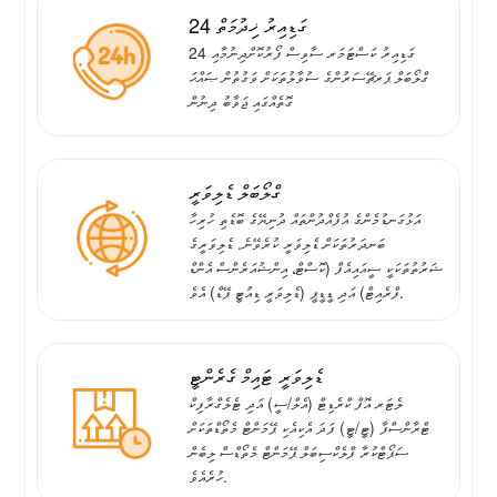
24 ގަޑިއިރު ޚިދުމަތް
24 ގަޑިއިރު ކަސްޓަމަރ ސާވިސް ފޯރުކޮށްދިނުމާއި
ގްލޯބަލް ޕަރޗޭސަރުންގެ ސުވާލުތަކަށް ވަގުތުން ޞައްޙަ
ގޮތެއްގައި ޖަވާބު ދިނުން
ގްލޯބަލް ޑެލިވަރީ
އަޅުގަނޑުމެންގެ އުފެއްދުންތައް ދުނިޔޭގެ ބޮޑެތި ހުރިހާ
ބަނދަރުތަކަށް ޑެލިވަރީ ކުރެވޭނެ. ޑެލިވަރީގެ
ޝަރުތުތަކަކީ ސީއައިއެފް (ކޮސްޓް، އިންޝުއަރެންސް އެންޑް
ފްރެއިޓް) އަދި ޑީޑީޕީ (ޑެލިވަރީ ޑިއުޓީ ޕޭޑް) އެވެ.
ޑެލިވަރީ ޓައިމް ގެރެންޓީ
ލެޓަރ އޮފް ކްރެޑިޓް (އެލް/ސީ) އަދި ޓެލެގްރާފިކް
ޓްރާންސްފާ (ޓީ/ޓީ) ފަދަ އެކިއެކި ޕޭމަންޓް މެތޯޑްތަކަށް
ސަޕޯޓްކުރާ ފްލެކްސިބަލް ޕޭމަންޓް މެތޯޑްސް ލިބެން
ހުރެއެވެ.