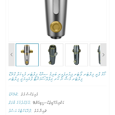
ހޯމް ޕްރީ ފިލްޓަރ ވޯޓަރ ޕިއުރިފައިރ ބަދިގެ ސިންކް ފިލްޓަރ މެޑިކަލް ގްރޭޑް
ފިލްޓަރ މެޝް ނޯ ކޯރ ރިޕްލޭސްމަންޓް ޕްރައިމަރީ ފިލްޓަރ
އެއިވަކްސް އެވެ
ބްރޭންޑް:
ޑަބްލިޔުކޭބީޒެޑް-ސީބީއެޗް9
އުފެއްދުމުގެ ބާވަތް:
ޗައިނާ އެވެ
ޕްރޮޑަކްޓްގެ އަސްލު: