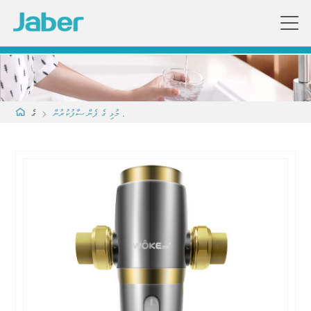
މުޅި ގެ ފެން ސާފުކުރުން .
>
ގެ