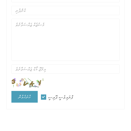
ހުށަހެޅުން
ޕްރައިވެސީ ޕޮލިސީ