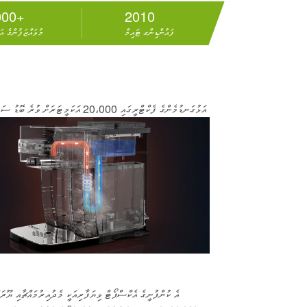
000+
2010
ފައުންޑިންގ ޓައިމް
މުވައްޒަފުންގެ އ
އަޅުގަނޑުމެންގެ ފެކްޓްރީގައި 20،000
އެ ކުންފުނީގެ އެކްސްޕޯޓް ވިޔަފާރިއަކީ މެދުއިރުމައްޗާއި ޔޫރަ