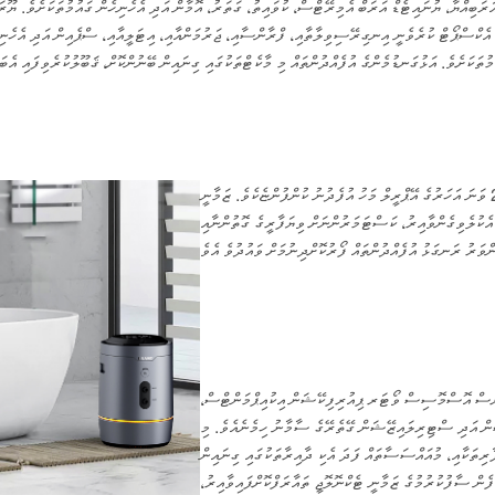
ރަބިއްޔާ، ޔުނައިޓެޑް އަރަބް އެމިރޭޓްސް، ކުވައިތު، ގަތަރު، އޮމާން އަދި އެހެނިހެން ގައުމުތަކަށެވެ. ޔޫރަ
ި އެކްސްޕޯޓް ކުރެވެނީ އިނގިރޭސިވިލާތާއި، ފްރާންސާއި، ޖަރުމަންއާއި، އިޓަލީއާއި، ސްޕެއިން އަދި އެހެނި
ވޫހާން ޗުއަންޒީ ޔިޗެންގް ޓެކްނޮލޮޖީ ކޯ ލިމިޓެޑަކީ 2013 ވަނަ އަހަރުގެ އޭޕްރީލް މަހު އުފެދުނު ކުންފުންޏެކެވެ. ޒަމާނީ
 އެކުލެވިގެންވާއިރު، ކަސްޓަމަރުންނަށް ވިޔަފާރީގެ ގޮތުންނާއި
ވަރސް އޮސްމޮސިސް ވޯޓަރ ޕިއުރިފިކޭޝަން އިކުއިޕްމަންޓްސް،
ން އަދި ސްޓިރިލައިޒޭޝަން ގޭތެރޭގެ ސާމާނު ހިމެނެއެވެ. މި
ާރިތަކާއި، މުއައްސަސާތައް ފަދަ އެކި ދާއިރާތަކުގައި ގިނައިން
 ފެން ސާފުކުރުމުގެ ޒަމާނީ ޓެކްނޮލޮޖީ ތައާރަފްކޮށްފައިވާއިރު،