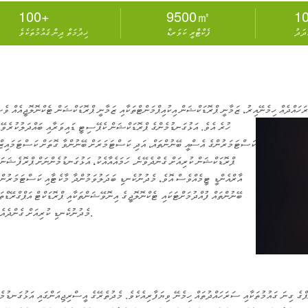
100+
9500㎡
1
ަދަދު
ފެކްޓްރީ ކަވަރޑް
ޚިދުމަތް ދިން ޤައުމުތަކެވެ
 އަކަމީޓަރަށް ވުރެ ބޮޑު ސަރަހައްދެއް ހިމެނޭއިރު، ޒަމާނީ ޕްރޮޑަކްޝަން އިކުއިޕްމަންޓްތަކާއި ޒަމާނީ ޕްރޮޑަކްޝަން ޓެކްނޮލޮޖީއެއް ވެ
ހުރެ އެވެ. އަޅުގަނޑުމެންގެ ޕްރޮޑަކްޝަން ކެޕޭސިޓީ ޑައިވަރާއި ބައްދަލުކުރެވޭ
ކަސްޓަމަރުންގެ އެސްއީ ބޭނުންތައް، އަދި ކަސްޓަމަރަށް ބޭނުންވާ ގޮތަށް ކަސްޓަމައިޒް
ޕްރޮޑަކްޝަން ކުރިއަށް ގެންދެވޭނެ. ހަމައެއާއެކު، އަޅުގަނޑުމެންނަށް ޕްރޮފެޝަނަ
އާރްއެންޑީ ޓީމެއްވެސް އޮވެ، މެދުނުކެނޑި ބަދަލުވަމުންދާ މާކެޓާއި ކަސްޓަމަރުން
ބޭނުންތައް ފުއްދުމަށްޓަކައި ޓެކްނޮލޮޖީގެ އިނޮވޭޝަންތަކާއި ޕްރޮޑަކްޓް އަޕްގްރޭޑްތަ
މެދުނުކެނޑި ކުރިއަށް ގެންދެއެވެ.
ޕްގެ ގިނަ ގައުމުތަކާއި ސަރަހައްދުތައް ހިމެނޭ ވިޔަފާރިއެކެވެ. މެދުތެރޭގެ އީސްރިޖިއަންގައި އަޅުގަނޑުމެ