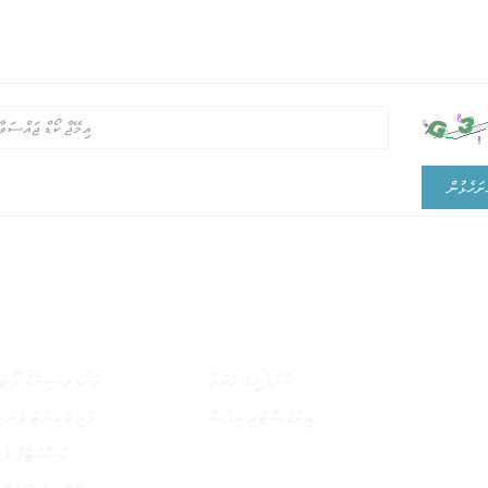
ށަހެޅުން
ހަބަރުތައް
ކުންފުނީގެ ޚަބަރު
އަންޑަރ-ސިންކް ވޯޓަ
އިންޑަސްޓްރީ ނިއުސް
މަތީ ކެބިނެޓް ފެން ސ
ޑެސްކްޓޮޕް ފެ