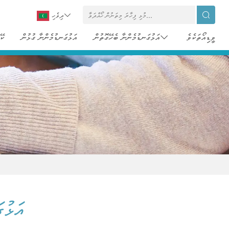
ދިވެހި
ވީޑިއޯތަކެވެ
އަޅުގަނޑުމެންނާ ބެހޭގޮތުން
އަޅުގަނޑުމެންނާ ގުޅުން
ކޭ
އަޅުގ