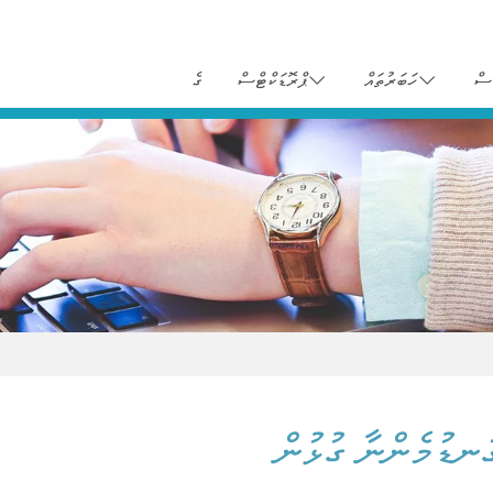
ސް
ހަބަރުތައް
ޕްރޮޑަކްޓްސް
ގެ
ަނޑުމެންނާ ގުޅުން