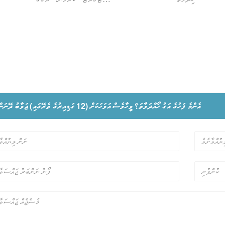
އިރު، ޕްރޮޑަކްޓް
ފައިދާތައް އަޅުގަނޑުމެންނަށް
ސްގެ މޮޅުކަން
ފުރިހަމައަށް ލިބި، މަންޒިލް
ވެ. ޑިޒައިންގެ ގޮތުން
މާކެޓްތަކުގައި އުފެއްދުންތައް
ަ އުފެއްދުންތަކުގައި
އަވަހަށް ވިއްކުމުގެ ޗެނަލްތައް
 ތަކެތީގެ ގޮތުން
ހުޅުވޭނެ އެވެ.
ުގަނޑުމެން މިތިބީ
އަޅުގަނޑުމެންގެ
އެންމެ ފަހުގެ އަގު ހޯއްދަވާތަ؟ ވީހާވެސް އަވަހަކަށް (12 ގަޑިއިރުގެ ތެރޭގައި) ޖަވާބު ދޭނަން