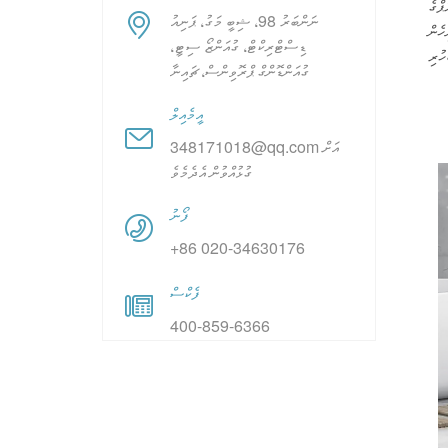
ޕްގެ
ނަންބަރު 98، ޝިބީ މަގު، ޕަނިއު
ހެން
ޑިސްޓްރިކްޓް، ގުއަންޒޯ ސިޓީ،
ގުއަންޑޮންގް ޕްރޮވިންސް، ޗައިނާ
އީމެއިލް
348171018@qq.com އަށް
ގުޅުއްވުން އެދެމެވެ
ފޯނު
+86 020-34630176
ފެކްސް
400-859-6366