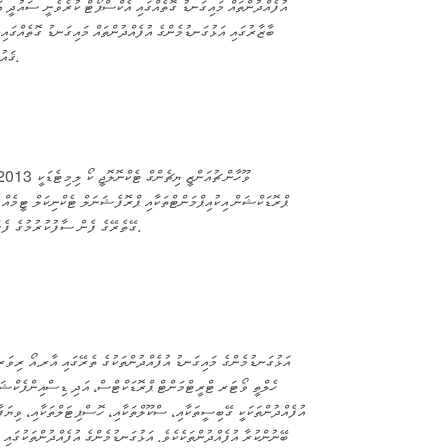
އުފެއްދުންތައް މައިގަނޑު ގޮތެއްގައި އެކްސްޕޯޓް ކުރެވެނީ ސައުދީ އަ
ބާޒާރުގައި އަޅުގަނޑުމެންގެ އުފެއްދުންތައް މައިގަނޑު ގޮތެއްގައ
ޤައުމުތަކަށެވެ. އަޅުގަނޑުމެންގެ އުފެއްދުންތައް މި މާކެޓްތަކުގައި ގިނައިން ބޭނުންކޮށް، ޤަބޫލުކުރެވިފައި އެބަހުރި.
ޕްރޮޑަކްޝަން އިކުއިޕްމަންޓްތަކާއި ޕްރޮފެޝަނަލް ޓެކްނިކަލް ޓީމެއް
ގޭތެރޭގެ ފެން ސާފުކުރުމުގެ ފެންވަރު ރަނގަޅު އުފެއްދުންތައް ފޯރުކޮށްދިނުމަށް ވައުދުވެ އެވެ.
އަޅުގަނޑުމެންގެ މައިގަނޑު އުފެއްދުންތަކުގެ ތެރޭގައި އާރ.އޯ ރި
ހެލްތީ ވޯޓަރ ޓްރީޓްމަންޓް ޕްރޮޑަކްޓްސް، އަދި ޑިސްއިންފެކްޝަ
އުފެއްދުންތަކަކީ ގޭބިސީތަކާއި، ސްކޫލްތަކާއި، ހޮސްޕިޓަލްތަކާއި، ވިޔަފ
ބޭނުންކުރާ އުފެއްދުންތަކެކެވެ. އަޅުގަނޑުމެންގެ އުފެއްދުންތަކުގައި