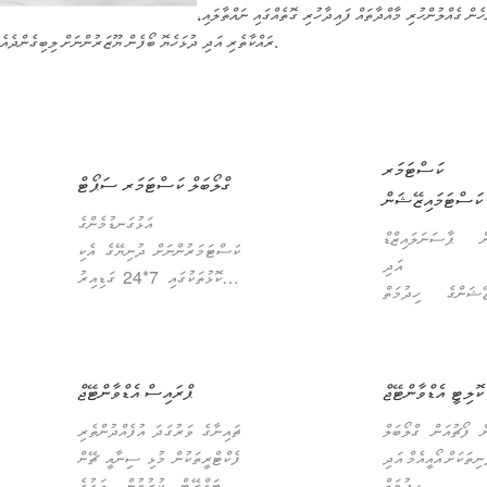
ެން ގެއްލުންހުރި މާއްދާތައް ފައިދާހުރި ގޮތެއްގައި ނައްތާލައި،
ރައްކާތެރި އަދި ދުޅަހެޔޮ ބޯފެން ޔޫޒަރުންނަށް ލިބިގެންދެއެވެ.
ކަސްޓަމަރ
ގްލޯބަލް ކަސްޓަމަރ ސަޕޯޓް
ކަސްޓަމައިޒޭޝަން
އަޅުގަނޑުމެންގެ
ން ޕާސަނަލައިޒްޑް
ކަސްޓަމަރުންނަށް ދުނިޔޭގެ އެކި
ްޑްޑީ އަދި
ކަންކޮޅުތަކުގައި 7*24 ގަޑިއިރު
ޒޭޝަންގެ ހިދުމަތް
ބެރިއަރ ފްރީ ލިންކް ޚިދުމަތް
ެވެ. ޕްރޮޑަކްޓްތައް
ފޯރުކޮށްދެމެވެ. ކޮންމެ ޤައުމެއްގެ
ް ކުރެވޭނީ ތިމާގެ
މީހަކަށް ވިޔަސް ވަގުތުން ޖަވާބާއި
ންތަކަށް ބަލާފައި،
އެހީތެރިކަން ލިބިދާނެއެވެ.
ކޮލިޓީ އެޑްވާންޓޭޖް
ޕްރައިސް އެޑްވާންޓޭޖް
ުލަ، ފަންކްޝަންސް
ން ހިމެނޭ ގޮތަށް،
ް ފޯޗުއަން ގްލޯބަލް
ޗައިނާގެ ވަރުގަދަ އުފެއްދުންތެރި
ްޞަ ބޭނުންތަކަށް
ފުނިތަކަށް އޯއީއެމް އަދި
ފެކްޓްރީތަކުން މުޅި ސިނާއީ ޗޭން
ފުއްދައިދިނުމަށެވެ.
ްގެ ހިދުމަތް
އިންޓަގްރޭޓް ކުރުމުން، އަގުގެ