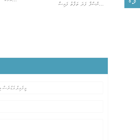
ޓްރާންސްފާ ފަދަ ތަފާތު ފައިސާ
ފޯރުކޮށްދޭ
ދެއްކުމުގެ އުސޫލުތައް
ޕާފޯމަން
އަޅުގަނޑުމެން ފޯރުކޮށްދެމެވެ.
ފާހަގަކުރަމެ
ވިޔަސް ނުވަތ
ބޭނުންކުރާ
ވިޔަސް އަޅ
އެކުވެރިންނަށްވުރެ މާ ކުރިއަށް.