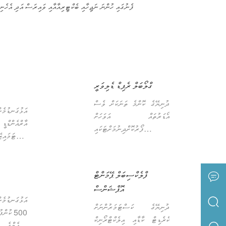
ފެނުގައި ހުންނަ ނަޖިހާއި ބެކްޓީރިއާއާއި ވައިރަސް އަދި އެހެނިހ
ގްލޯބަލް ރެޕިޑް ޑެލިވަރީ
ދުނިޔޭގެ ކޮންމެ ތަނަކަށް ވެސް
އަޅުގަނޑުމެ
އޯޑަރުތައް އަވަހަށް
އާރްއެނ
ފޯރުކޮށްދިނުމަށްޓަކައި
ކަސްޓަމައި
އަޅުގަނޑުމެންގެ ތެރޭގައި
ފޯރުކޮށްދެމ
ވަރުގަދަ ލޮޖިސްޓިކްސް
ކަސްޓަމައިޒ
ނެޓްވޯކެއް އެބައޮތެވެ.
ފްލެކްސިބަލް ޕޭމަންޓް
ޚާއްޞަ ބޭނު
އަޅުގަނޑުމެން 7 ދުވަހުގެ
ބްރޭންޑް، ކ
އޮޕްޝަންސް
ތެރޭގައި ޑެލިވަރީ ކުރާއިރު، އެންމެ
ފަދަ ކަންކަ
އަޅުގަނޑުމެނ
އަވަހަށް 25 ދުވަހުގެ ތެރޭގައި
ދުނިޔޭގެ ކަސްޓަމަރުންނަށް
ތިމާގެ ޚާއ
500 ކުން
މަންޒިލް ބަނދަރަށް އާދެވޭނެއެވެ.
ކްރެޑިޓް ކާޑާއި އިލެކްޓްރޯނިކް
އޯޑީއެމ