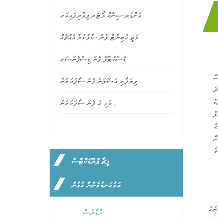
އަންޑަރ-ސިންކް ވޯޓަރ ޕިއުރިފައިއަރ
މަތީ ކެބިނެޓް ފެން ސާފުކުރާ އެއްޗެއް
ޑެސްކްޓޮޕް ފެން ޑިސްޕެންސަރ
ސް
ވިޔަފާރި އުސޫލުން ފެން ސާފުކުރުން
ނެ
ޑް
މުޅި ގެ ފެން ސާފުކުރުން .
ލް
ގެ
އް
ފީޗާ ޕްރޮޑަކްޓްސް
އަޅުގަނޑުމެންނާ ގުޅުން
ންގެ
އެޑްރެސް