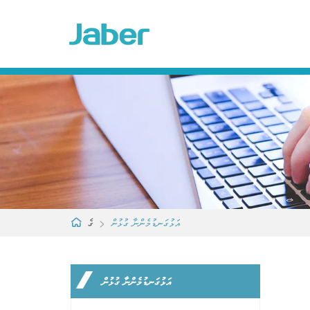
އަޅުގަނޑުމެންނާ ގުޅުން
>
ގެ
އަޅުގަނޑުމެންނާ ގުޅުން