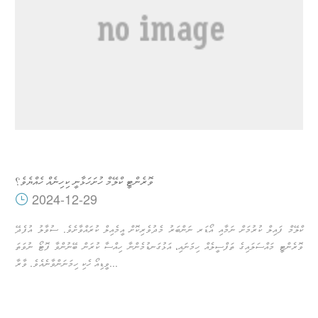
ވޮރެންޓީ ކްލޭމް ހުށަހަޅާނީ ކިހިނެއް ހެއްޔެވެ؟
2024-12-29
ކްލޭމް ފައިލް ކުރުމަށް ނަމާއި އޯޑަރ ނަންބަރު މެދުވެރިކޮށް އީމެއިލް ކުރައްވާށެވެ. ސުވާލު އުފެދޭ
ވޮރެންޓީ މައްސަލައިގެ ތަފްސީލެއް ހިމަނައި، އަޅުގަނޑުމެންނާ ހިއްސާ ކުރަން ބޭނުންވާ ފޮޓޯ ނުވަތަ
ވީޑިއޯ ހެކި ހިމަނަންވާނެއެވެ. ވާރާ...