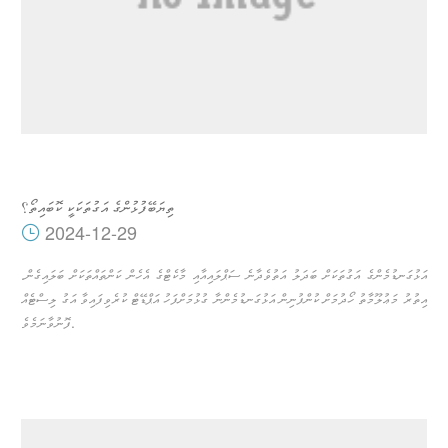
ތިޔަބޭފުޅުންގެ އަގުތަކަކީ ކޮބައިތޯ؟
2024-12-29
އަޅުގަނޑުމެންގެ އަގުތަކަށް ބަދަލު އަތުވެދާނެ ސަޕްލައިއާއި މާކެޓްގެ އެހެން ކަންތައްތަކަށް ބަލައިގެން.
އިތުރު މަޢުލޫމާތު ހޯދުމަށް ކުންފުނިން އަޅުގަނޑުމެންނާ ގުޅުމަށްފަހު އަޕްޑޭޓް ކުރެވިފައިވާ އަގު ލިސްޓެއް
ފޮނުވާނަމެވެ.