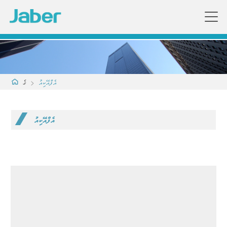
އެފްއޭކިއު
>
ގެ
އެފްއޭކިއު