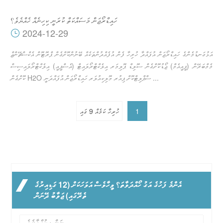
ހައިޑްރޯޖަން މަސައްކަތް ކުރަނީ ކިހިނެއް ހެއްޔެވެ؟
2024-12-29
އަޅުގަނޑުމެންގެ ހައިޑްރޯޖަން އުފައްދާ ހުރިހާ ފެން އުފެއްދުންތަކެއް ބޭނުންކޮށްގެން ޕްރޮޓޮން އެކްސްޗޭންޖް
މެމްބަރޭން (ޕީއީއެމް) ޖޯޑުކޮށްގެން ސޮލިޑް ޕޮލިމަރ އިލެކްޓްރޯލައިޓް (އެސްޕީއީ) އިލެކްޓްރޯލައިސިސް
ކޮށްގެން H2O ސްޕްލިޓްކޮށް ޕިއުރ މޮލިކިއުލަރ ހައިޑްރޯޖަން އުފައްދަނީ ...
1
ހުރިހާ ކަމެއް 9 ގައި
އެންމެ ފަހުގެ އަގު ހޯއްދަވާތަ؟ ވީހާވެސް އަވަހަކަށް (12 ގަޑިއިރުގެ
ތެރޭގައި) ޖަވާބު ދޭނަން