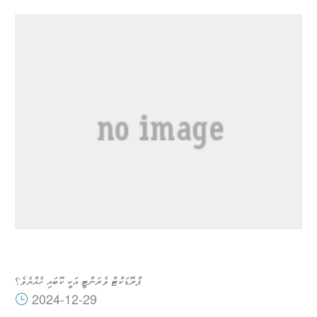
ޕްރޮޑަކްޓް ވެރަންޓީ އަކީ ކޮބައި ހެއްޔެވެ؟
2024-12-29