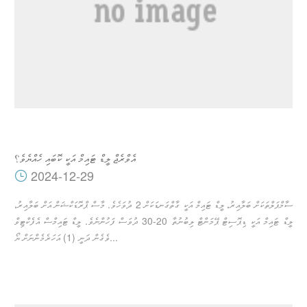
އެވްރެޖް ލީޑް ޓައިމް އަކީ ކޮބައި ހެއްޔެވެ؟
2024-12-29
ސާމްޕަލްތަކަށް ބަލާއިރު، ލީޑް ޓައިމް އަކީ ގާތްގަނޑަކަށް 2 ދުވަހެވެ. މާސް ޕްރޮޑަކްޝަން އަށް ބަލާއިރު،
ލީޑް ޓައިމް އަކީ ޑިޕޮސިޓް ޕޭމަންޓް ލިބުނުތާ 20-30 ދުވަސް ފަހުންނެވެ. ލީޑް ޓައިމްސް އެފެކްޓިވް
ވެގެން ދަނީ (1) އަހަރެމެންނަށް ޔޯ...