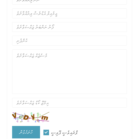
ހުށަހެޅުން
ޕްރައިވެސީ ޕޮލިސީ