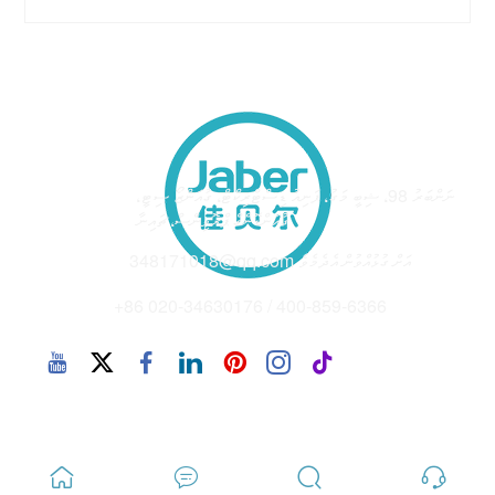
ނަންބަރު 98، ޝިބީ މަގު، ޕަނިއު ޑިސްޓްރިކްޓް، ގުއަންޒޯ ސިޓީ،
އެޑްރެސް
ގުއަންޑޮންގް ޕްރޮވިންސް، ޗައިނާ
348171018@qq.com އަށް ގުޅުއްވުން އެދެމެވެ
އީމެއިލް
+86 020-34630176 / 400-859-6366
ފޯނު
ކޮޕީރައިޓް 2025 © CHN - Guangzhou Jaber އެންވަޔަރަންމަންޓަލް
ޕްރޮޓެކްޝަން ކޯ ލިމިޓެޑް