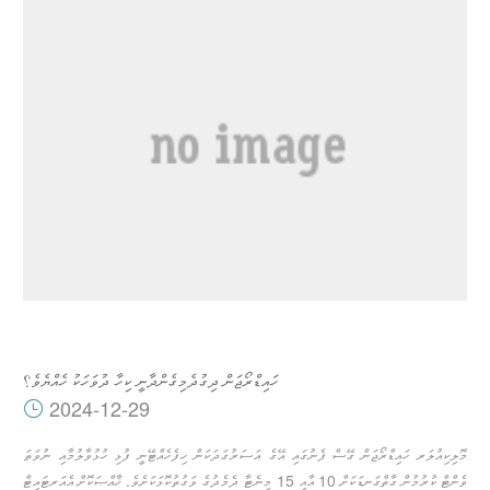
ހައިޑްރޯޖަން ދިގުދެމިގެންދާނީ ކިހާ ދުވަހަކު ހެއްޔެވެ؟
2024-12-29
މޮލިކިއުލަރ ހައިޑްރޯޖަން ގޭސް ފެނުގައި އޭގެ އަސަރުގަދަކަން ހިފެހެއްޓޭނީ ފުޅި ހުޅުވާލުމާއި ނުވަތަ
ވެންޓް ކުރުމުން ގާތްގަނޑަކަށް 10 އާއި 15 މިނެޓާ ދެމެދުގެ ވަގުތުކޮޅަކަށެވެ. ޚާއްޞަކޮށް އެއަރޓައިޓް