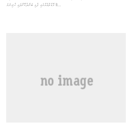
މޮޑެލްއެއްގައި ފުޅި ބަންދުކޮށްފައި ހުރިނަމަ li...