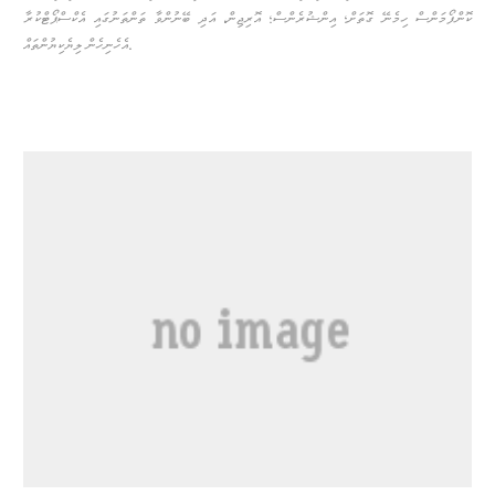
ކޮންފޯމަންސް ހިމެނޭ ގޮތަށް؛ އިންޝުރެންސް؛ އޮރިޖިން، އަދި ބޭނުންވާ ތަންތަނުގައި އެކްސްޕޯޓްކުރާ
އެހެނިހެން ލިޔެކިޔުންތައް.