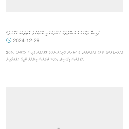
ފައިސާ ދެއްކުމުގެ އުސޫލުތައް ގަބޫލުކުރަނީ ކޮންކަހަލަ ގޮތްތަކެއް ހެއްޔެވެ؟
2024-12-29
އަޅުގަނޑުމެންގެ ބޭންކް އެކައުންޓަށް، ވެސްޓަރން ޔޫނިއަން ނުވަތަ ޕޭޕަލްއަށް ފައިސާ ދެއްކޭނެ: %30
އެޑްވާންސް ޑިޕޮސިޓް، %70 ބެލެންސް ބީ/އެލްގެ ކޮޕީއާ އަޅާބަލާއިރު.