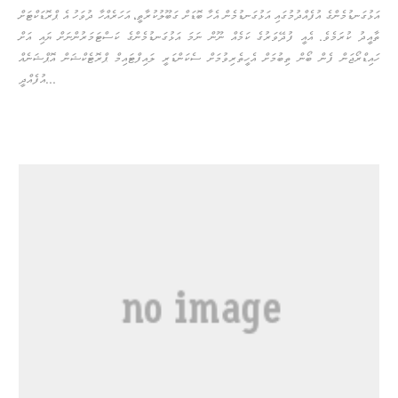
އަޅުގަނޑުމެންގެ އުފެއްދުމުގައި އަޅުގަނޑުމެން އެހާ ބޮޑަށް ގަބޫލުކުރާތީ، އަހަރެއްހާ ދުވަހު އެ ޕްރޮޑަކްޓަށް
ތާއީދު ކުރަމެވެ. އެއީ ފުދޭވަރުގެ ކަމެއް ނޫން ނަމަ އަޅުގަނޑުމެންގެ ކަސްޓަމަރުންނަށް ޔައި އަށް
ހައިޑްރޯޖަން ފެން ބޯން ތިބުމަށް އެހީތެރިވުމަށް ސެކަންޑަރީ ލައިފްޓައިމް ޕްރޮޓެކްޝަން އޮޕްޝަނެއް
އުފެއްދީ...