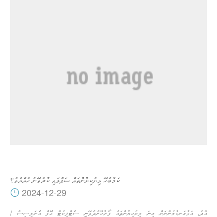
ކަމާބެހޭ ލިޔެކިޔުންތައް ސަޕްލައި ކުރެވޭނެ ހެއްޔެވެ؟
2024-12-29
އާދެ، އަޅުގަނޑުމެންނަށް ގިނަ ލިޔެކިޔުންތައް ފޯރުކޮށްދެވޭނީ ސެޓްފިކެޓް އޮފް އެނަލިސިސް /