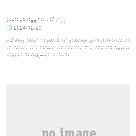
މިނިމަމް އޯޑަރ ކުއަންޓިޓީއެއް އޮތް ހެއްޔެވެ؟
2024-12-29
އާދެ، އަޅުގަނޑުމެން ލާޒިމުކުރަނީ، ބައިނަލްއަޤްވާމީ ހުރިހާ އޯޑަރެއްގައިވެސް ކުރިއަށްދާ މިނިމަމް އޯޑަރ
ކުއަންޓިޓީއެއް އޮންނަންޖެހޭނެ. ރީސޭލް ކުރަން ބޭނުން ނަމަވެސް އެއަށްވުރެ މާ ކުޑަ މިންވަރަކަށް ނަމަ
އަޅުގަނޑުމެންގެ ވެބްސައިޓް ޗެކް ކުރުމަށް ލަފާދެމެވެ