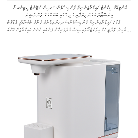
އެންޓިއޮކްސިޑެންޓް ހައިޑްރޯޖަން ރިޗް ފެން ޑިސްޕެންސަރ އިންސްޓޭންޓް ހީޓިންގ ނޯ-
އިންސްޓޯލް ކުރުން ވިޔަފާރި އަދި ގޭގައި ބޭނުންކުރާ ފެން މެޝިން
އެފް7 ހައިޑްރޯޖަން ރިޗް ފެން ޑިސްޕެންސަރ އިން ޖަޕާނުގެ ފެނުގެ ޓެކްނޮލޮޖީ އެޑޮޕްޓް
ކުރާއިރު، ޕްލެޓިނަމް އިލެކްޓްރޯލައިސިސް މެދުވެރިކޮށް ފެނުގައި ހުންނަ ހައިޑްރޯޖަން ގޭހުގެ
މަތީ ކޮންސެންޓްރޭޝަންތައް ހަލުވިކަމާއެކު ގިރާލައި، ކޮންސެންޓްރޭޝަނަކާއެކު ހައިޑްރޯޖަން
ރިޗް ފެން އުފައްދައެވެ.