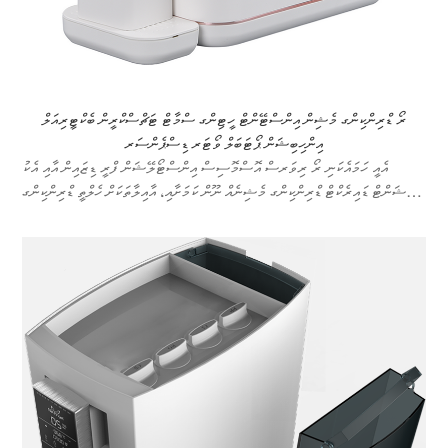
ރޯ ޑްރިންކިންގ މެޝިން އިންސްޓޭންޓް ހީޓިންގ ސްމާޓް ޓަޗްސްކްރީން ބެކްޓީރިއަލް
އިންހިބިޝަން ޕޯޓަބަލް ވޯޓަރ ޑިސްޕެންސަރ
އެއީ ހަމައެކަނި ރޯ ރިވަރސް އޮސްމޮސިސް އިންސްޓޯލޭޝަން ފްރީ ޑިޒައިން އާއި އެކު
އެފިޝަންޓް ޑައިރެކްޓް ޑްރިންކިންގ މެޝިނެއް ނޫން ކަމަށާއި، އާއިލާތަކަށް ހެލްތީ ޑްރިންކިންގ
ފެނުގެ ގާޑިއަން އެއް ވެސް މެއެވެ.