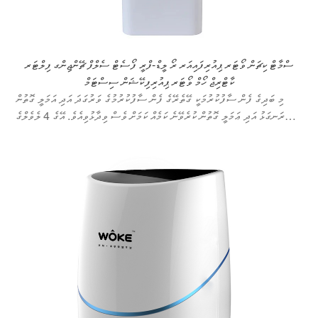
ސްމާޓް ކިޗަން ވޯޓަރ ޕިއުރިފައިއަރ ރޯ ލީޑް-ފްރީ ފޯސެޓް ސެލްފް ޗޭންޖިންގ ފިލްޓަރ
ކާޓްރިޖް ހޯމް ވޯޓަރ ޕިއުރިފިކޭޝަން ސިސްޓަމް
މި ބަދިގެ ފެން ސާފުކުރުމަކީ ގޭތެރޭގެ ފެން ސާފުކުރުމުގެ ވަރުގަދަ އަދި އަމަލީ ގޮތުން
ރަނގަޅު އަދި ޢަމަލީ ގޮތުން ކުރެވޭނެ ކަމެއް ކަމަށް ވެސް ވިދާޅުވިއެވެ. އޭގެ 4 ލެވެލްގެ
ރިވަރސް އޮސްމޮސިސް ފައިން ފިލްޓްރޭޝަން ޓެކްނޮލޮޖީއާއި ރިއަލް ޓައިމް މޮނިޓަރިންގ
ފަންކްޝަންގެ ސަބަބުން ފެނުގެ ފެންވަރުގެ ސާފުކަމާއި ރައްކާތެރިކަން ކަށަވަރުވެގެންދެއެވެ.