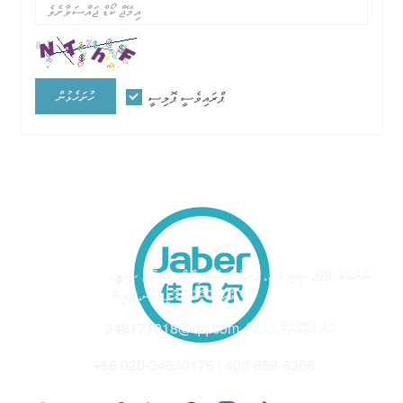
ހުށަހެޅުން
ޕްރައިވެސީ ޕޮލިސީ
ނަންބަރު 98، ޝިބީ މަގު، ޕަނިއު ޑިސްޓްރިކްޓް، ގުއަންޒޯ ސިޓީ،
އެޑްރެސް
ގުއަންޑޮންގް ޕްރޮވިންސް، ޗައިނާ
348171018@qq.com އަށް ގުޅުއްވުން އެދެމެވެ
އީމެއިލް
+86 020-34630176 / 400-859-6366
ފޯނު