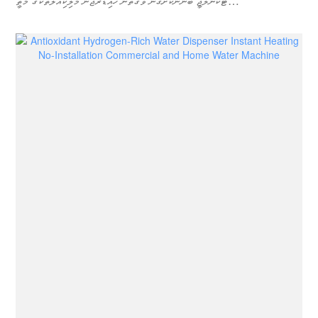
ޓެކްނޮލޮޖީ ބޭނުންކޮށްގެން ވަގުތުން ހައިޑްރޯޖަން މޮލިކިއުލްތަކުގެ މަތީ
ކޮންސެންޓްރޭޝަންތައް އުފައްދާއިރު، ފެނުގައި އަވަހަށް ގިރާވެ ހައިޑްރޯޖަން ރިޗް ފެން
އުފެދެއެވެ.