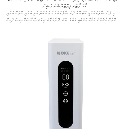
ހޯމް ވޯޓަރ ފިލްޓްރޭޝަން މެޝިން
މި ފެން ސާފުކުރުމަކީ ގޭތެރޭގެ ފެން ސާފުކުރުމުގެ ވަރުގަދަ އަދި އަމަލީ ގޮތުން ޢަމަލީ
ގޮތުން ކުރެވޭނެ ކަމެއް ކަމުގައި ވެއެވެ. އޭގެ 3 ލެވެލްގެ ރިވަރސް އޮސްމޮސިސް ފައިން
ފިލްޓްރޭޝަން ޓެކްނޮލޮޖީއާއި ރިއަލް ޓައިމް މޮނިޓަރިންގ ފަންކްޝަންގެ ސަބަބުން ފެނުގެ
ފެންވަރުގެ ސާފުކަމާއި ރައްކާތެރިކަން ކަށަވަރުވެގެންދެއެވެ.