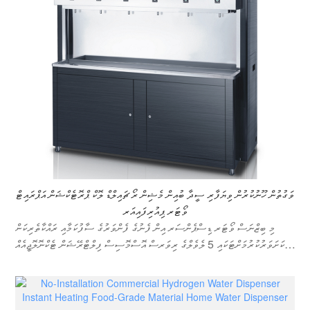
ވަގުތުން ހޫނުކުރުން ވިޔަފާރި ސީދާ ބުއިން މެޝިން ރޯ ޗައިލްޑް ލޮކް ޕްރޮޓެކްޝަން އަޕްރައިޓް
ވޯޓަރ ޕިއުރިފައިއަރ
މި ބިޒްނަސް ވޯޓަރ ޑިސްޕެންސަރ އިން ފެނުގެ ފެންވަރުގެ ސާފުކަމާއި ރައްކާތެރިކަން
ކަށަވަރުކުރުމަށްޓަކައި 5 ލެވެލްގެ ރިވަރސް އޮސްމޮސިސް ފިލްޓްރޭޝަން ޓެކްނޮލޮޖީއެއް
ގެންގުޅެއެވެ. މި ޑިވައިސްގައި އިންޓެލިޖެންޓް ޑިޖިޓަލް ޑިސްޕްލޭ ފަންކްޝަން އެއް
އެކުލެވިގެންވާއިރު، ފެނުގެ ފެންވަރު މޮނިޓަރ ކުރެވޭނެ ކަމަށާއި