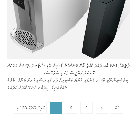
ޕޯޓަބަލް މަންމަ އާއި ތުއްތު ކުއްޖާ ބޯން ބޭނުންކުރާ މެޝިން ޔޫވީ ސްޓެރިލައިޒޭޝަން އަވަހަށް
ހޫނުކުރުން އޮފީސް ފެން ޑިސްޕެންސަރ
ބިލްޓް-އިން ޔޫވީ ބޮކި މި ފެނުގައި ހުންނަ ބެކްޓީރިއާ އާއި ވައިރަސް އިތުރަށް މަރުވެ، ބޯފެން
ރައްކާތެރިވެ، އިތުބާރު ކުރެވޭ ގޮތަށް ހެދެއެވެ.
ދެން
4
3
2
1
ހުރިހާ އެއްޗެއް 33 ގައި