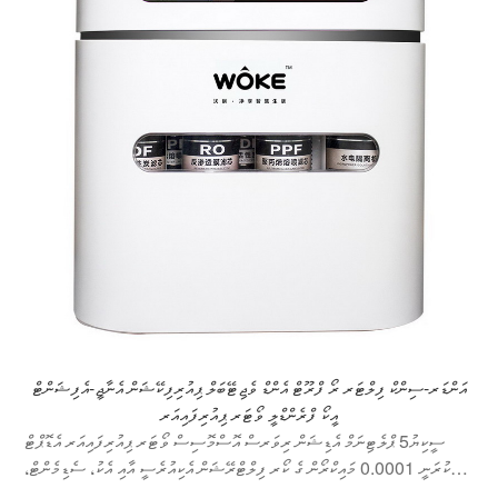
އަންޑަރ-ސިންކް ފިލްޓަރ ރޯ ފްރޫޓް އެންޑް ވެޖިޓޭބަލް ޕިއުރިފިކޭޝަން އެނާޖީ-އެފިޝަންޓް
އީކޯ ފްރެންޑްލީ ވޯޓަރ ޕިއުރިފައިއަރ
ސީކިޔު5 ޕްލެޓިނަމް އެޑިޝަން ރިވަރސް އޮސްމޮސިސް ވޯޓަރ ޕިއުރިފައިއަރ އެޑޮޕްޓް
ކުރަނީ 0.0001 މައިކްރޯން ގެ ކޯރ ފިލްޓްރޭޝަން އެކިއުރެސީ އާއި އެކު، ސެޑިމެންޓް،
ރަސްޓް، ސްކޭލް ފަދަ ގެއްލުން ހުރި މާއްދާތައް ފައިދާހުރި ގޮތެއްގައި ނައްތާލުމެވެ.