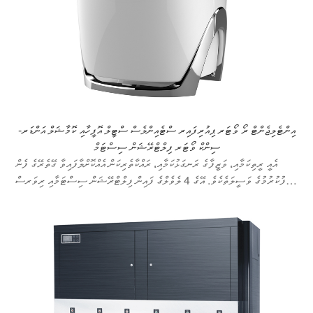
އިންޓެލިޖެންޓް ރޯ ވޯޓަރ ޕިއުރިފައިރ ސްޓެއިންލެސް ސްޓީލް އޮފީހާއި ކޮމާޝަލް އަންޑަރ-
ސިންކް ވޯޓަރ ފިލްޓްރޭޝަން ސިސްޓަމް
އެއީ ރީތިކަމާއި، ވަޒީފާގެ ރަނގަޅުކަމާއި، ރައްކާތެރިކަން އެއްކޮށްލާފައިވާ ގޭތެރޭގެ ފެން
ސާފުކުރުމުގެ ވަސީލަތެކެވެ. އޭގެ 4 ލެވެލްގެ ފައިން ފިލްޓްރޭޝަން ސިސްޓަމާއި ރިވަރސް
އޮސްމޮސިސް ޓެކްނޮލޮޖީގެ ސަބަބުން ފެނުގެ ފެންވަރުގެ ސާފުކަމާއި ސިއްހަތު
ކަށަވަރުކޮށްދޭއިރު، އޮޓޮމެޓިކް ފްލޫ