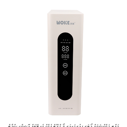
މަލްޓި ފަންކްޝަނަލް ވޯޓަރ ޕިއުރިފައިއަރ ރޯ ފްރޫޓް އެންޑް ވެޖިޓޭބަލް ވޮޝިންގ ސްމާޓް