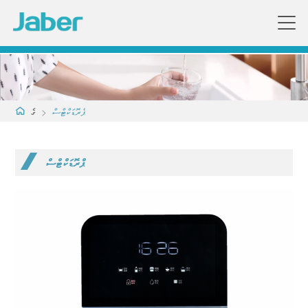
ޕްރޮޑަކްޓްސް
>
ގެ
ޕްރޮޑަކްޓްސް