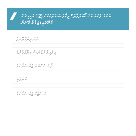
އެންމެ ފަހުގެ އަގު ހޯއްދަވާތަ؟ ވީހާވެސް އަވަހަކަށް (12 ގަޑިއިރުގެ
ތެރޭގައި) ޖަވާބު ދޭނަން