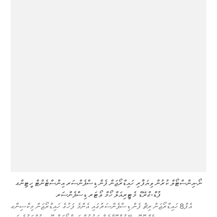
ނޯ-އިންސްޓޯލް ކުރުން ވިޔަފާރި ހައިޑްރޯޖަން ފެން ޑިސްޕެންސަރ އިންސްޓެންޓް ހީޓިންގ
ފުޑް-ގްރޭޑް މެޓީރިއަލް ހޯމް ވޯޓަރ ޑިސްޕެންސަރ
އެފް8 ހައިޑްރޯޖަން ރިޗް ފެން ޑިސްޕެންސަރުގައި އެންމެ ފަހުގެ ހައިޑްރޯޖަން މިކްސިންގ