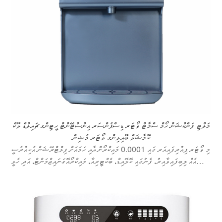
މަލްޓި ފަންކްޝަން ހޯމް ސްމާޓް ވޯޓަރ ޑިސްޕެންސަރ އިންސްޓޭންޓް ހީޓިންގ ޗައިލްޑް ލޮކް
ކޮމާޝަލް ބޮއިލިންގ ވޯޓަރ މެޝިން
މި ވޯޓަރ ޕިއުރިފައިއަރ ގައި 0.0001 މައިކްރޯން އާއި ހަމައަށް ފިލްޓްރޭޝަން އެކިއުރެސީ
އެއް ލިބިފައިވާއިރު، ފެނުގައި ކޮލޮއިޑް، ބެކްޓީރިއާ، މައިކްރޯއޮގަނައިޒްމަންޓް، އަދި ހެވީ
މެޓަލްސް ފަދަ ގެއްލުން ހުރި ނަޖިސްތައް ފައިދާހުރި ގޮތެއްގައި ނައްތާލެވިދާނެއެވެ.